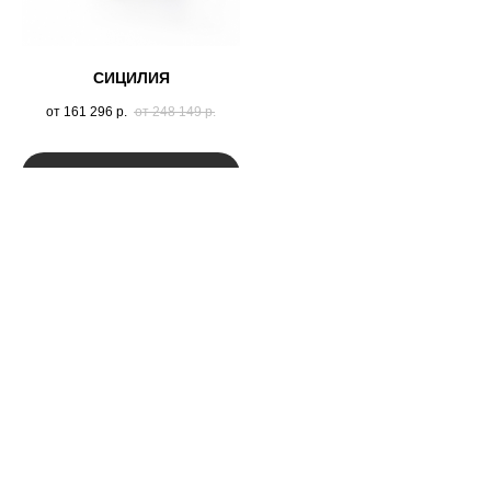
СИЦИЛИЯ
от 161 296
р.
от 248 149
р.
подробнее
Заказать расчет
стоимости и получить
консультацию дизайнера