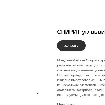
СПИРИТ угловой
заказать
Модульный диван Спирит - пре
решение отлично подходит и 
сможете видоизменять диван н
Спирит порадует вас своим о
Изделие имеет современный д
из нескольких элементов. Ос
обивочного материала, прочны
используемые для производст
Механизм:
нет