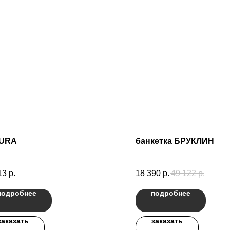
URA
банкетка БРУКЛИН
13
р.
18 390
р.
49 122
р.
подробнее
подробнее
заказать
заказать