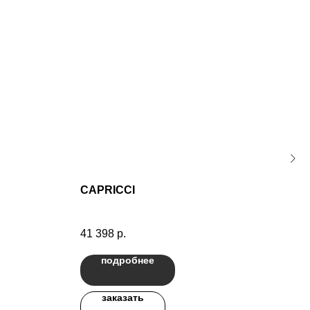
CAPRICCI
КА
Бест
самы
41 398
р.
подробнее
заказать